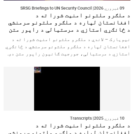
09 فبروري 2026
SRSG Briefings to UN Security Council
د ملګرو ملتونو امنیت شورا ته د
افغانستان لپاره د ملګرو ملتونو سرمنشي
د ځانګړي استازي د مرستیالې د راپور متن
نیویارک – لاندې د ملګرو ملتونو امنیت شورا ته د
افغانستان لپاره د ملګرو ملتونو سرمنشي د ځانګړي
استازي د مرستیالې، جورجیت ګانیون راپور متن دی.
10 فبروري 2025
Transcripts
د ملګرو ملتونو امنیت شورا ته د
افغانستان لپاره د ملګرو ملتونو سرمنشي