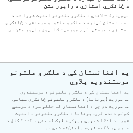
د ځانګړي استازي د راپور متن
نیویارک – لاندې د ملګرو ملتونو امنیت شورا ته د
افغانستان لپاره د ملګرو ملتونو سرمنشي د ځانګړي
استازي د مرستیالې، جورجیت ګانیون راپور متن دی.
په افغانستان کې د ملګرو ملتونو
مرستندویه پلاوي
په افغانستان کې د ملګرو ملتونو د مرستندوی
ماموریت (یوناما) د ملګرو ملتونو ځانګړی سیاسي
ماموریت دی چې د افغانستان له خلکو سره د مرستې
کولو دنده لري. یوناما د ملګرو ملتونو د امنیت
شورا د ۱۴۰۱ شمېرې پرېکړه لیک له مخې د ۲۰۰۲ کال د
مارچ پر ۲۸مه نېټه رامنځته شوې ده.