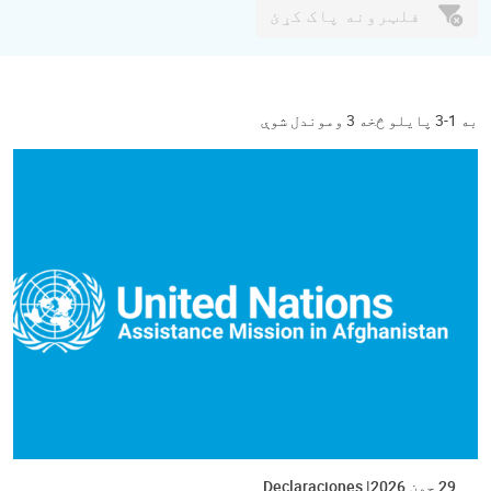
فلټرونه پاک کړئ
به 1-3 پایلو څخه 3 وموندل شوې
29 جون 2026
Declaraciones