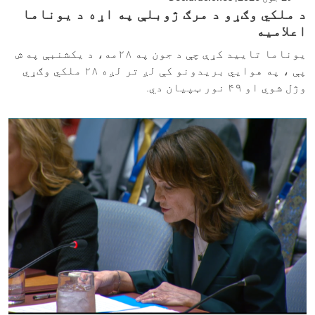
د ملکي وګړو د مرګ ژوبلې په اړه د یوناما
اعلامیه
یوناما تایید کړې چې د جون په ۲۸مه، د یکشنبې په ش
پې ، په هوايي بریدونو کې لږ تر لږه ۲۸ ملکي وګړي
وژل شوي او ۴۹ نور ټپیان دي.