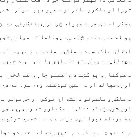
شورا او ملګرو ملتونو د غړو هېوادونو بشپړ 
مخکې له دې چې د هېواد څو نورې ننګونې بیان
یو له هغو دندو څخه چې یوناما ته سپارل شوي
افغان خلکو سره د ملګرو ملتونو د نړیوالو م
وچکالیو نیولې تر تکراري زلزلو او د خوړو 
د کوکنارو پر کښت د واکمنو چارواکو لخوا بن
اوږدمهاله او دایمې غوښتنه وه، سره له دې 
په پرتله خورا لږه برخه ده. د نشه‌یي توکو پ
واکمنو چارواکو د بندیزونو او محدودو عوای