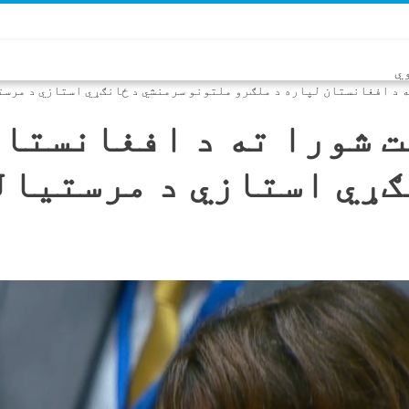
ي
 د افغانستان لپاره د ملګرو ملتونو سرمنشي د ځانګړي استازي د مرست
 شورا ته د افغانستان
ګړي استازي د مرستیال