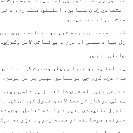
اقتصادي ځان‌بسیایي، امنیتي همکارۍ، د تره
منځه وړلو مخه نیسي.
که دا ستونزې حل نه شي، نو افغانستان ښايي 
ځل بیا د سیمې او نړۍ د بې‌ثباتۍ لامل وګرځي.
ښاغلی رئیس،
سم، هڅه کړې چې یو سیاسي بهیر پر مخ یوسي، 
د دوحې بهیر له لارې دا تعامل یو داسې بهیر
په کې یو شان تر بحث لاندې نیول کېدای شي. د
انډول ساتي. دې بهیر د رغنده تعامل موجوده ل
حقونه، هوساینه او هیلي زموږ د هڅو په مرکز
د تعامل دا بهیر هم مني چې د افغانستان وضعی