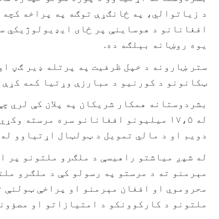
د زیاتوالي، په ځانګړې توګه په پراخه کچه د
افغانانو د هوساینې پر ځای ایډیولوژیکي سخت
یوه روښانه بېلګه ده.
ستر ښارونه د خپل ظرفیت په پرتله ډیر ګڼ او
ټکانونو د کورنیو د مبارزې وړتیا کمه کړې چې
له ۱۷،۵ میلیونو افغانانو سره مرسته 
دویم او د مالي تمویل د ټولټال اړتیاوو له پلوه په ش
له شپږ میاشتو راهیسې د ملګرو ملتونو پر ا
مېرمنو ته د مرستو په رسولو کې د ملګرو ملت
محروموي او افغان مېرمنو او پراخې ټولنې ت
ملتونو د کارکوونکو د امتیازاتو او مصؤونی