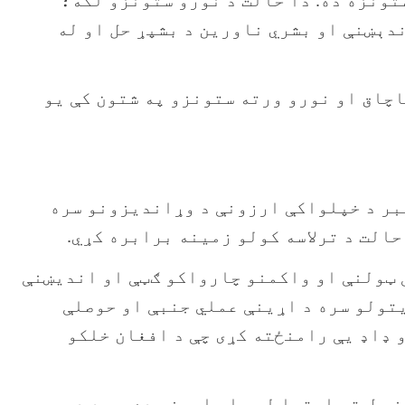
دېښنې او بشري ناورین د بشپړ حل او له
اچاق او نورو ورته ستونزو په شتون کې یو
وضعیت کې او د دې شورا په غوښتنه او همدارنګه د ۲۰۲۳ کال د نومبر د خپلواکې ارزونې د وړاندیزونو سره
حالت د ترلاسه کولو زمینه برابره کړي.
ې ټولنې او واکمنو چارواکو ګټې او اندیښنې
یتولو سره د اړینې عملي جنبې او حوصلې
و ډاډ یې رامنځته کړی چې د افغان خلکو
 حل ته اړتیا لري او اړینه ده چې د دې