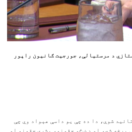
ستازي د مرستیالې، جورجیت ګانیون راپور
 ۲۰۲۳ کال په ۲۷۲۱ ګڼه پرېکړه لیک کې هم تائید شوې، دا ده چې یو داسې هېواد وي چې
 برخه شي، او د ښځو حقونو، بشري حقونو او