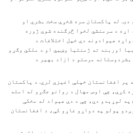
دی. له پاکستان سره شخړې سخت بشري او
 اړه د سرمنشي لخوا څرګنده شوې ژوره
واړه هېوادونه دې خپل اختلافات د
بیا اوربند ته ژمنتیا وښیي او د ملکي وګړو
 بشردوستانه مرستو د ازاد بهیر د
ه پر افغانستان خپلې اغېزې لري. د پاکستان
ه کړې، چې اوس مهال د روانو جګړو له امله
 په لوړېدو دي، چې د دې هېواد له مخکې
وږدو پولو په دواړو غاړو کې، د افغانستان
تونزه ده. دا حالت د نورو ستونزو لکه؛