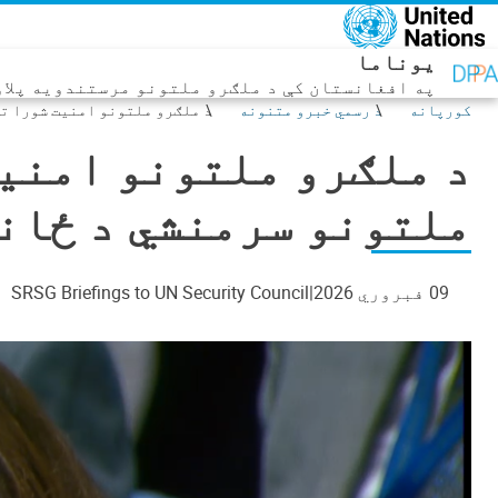
صلي منځپانګه دانګل
یوناما
په افغانستان کې د ملګرو ملتونو مرستندویه پلاو
کورپانه
د رسمي خبرو متنونه
د ملګرو ملتونو امنیت شورا ته
د ملګرو ملتونو امنیت
ملتونو سرمنشي د ځان
09 فبروري 2026
SRSG Briefings to UN Security Council