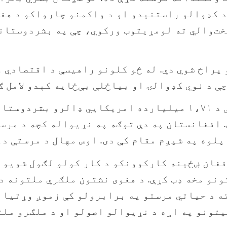
 کډوالو راستنیدو او د واکمنو چارواکو د هغو 
‌­والي ته لومړیتوب ورکوي، چې په بشردوستانه
 پراخ شوي دي. له څو کلونو راهیسې د اقتصادي 
 د نوي کډوالۍ او بیاځلې بې‌ځایه کېدو لامل ګ
وکړي. افغانستان په دې توګه په نړیواله کچه د مر
پږم مقام کې دی. اوس مهال د مرستې دغه غوښتنه یوازې ۱۰
فغان ښځینه کارکوونکو د کار کولو لګول شويو 
ونو مخه ډب کړې. د هغوی نشتون ملګري ملتونه د
ه د حیاتي مرستو په برابرولو کې زموږ وړتیا 
تونو په اړه د نړیوالو اصولو او د ملګرو ملت