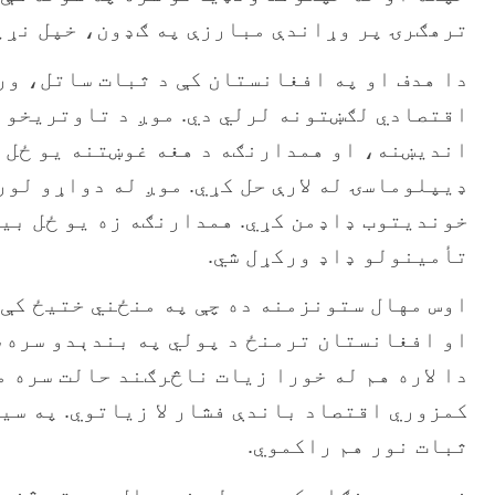
ترهګرۍ پر وړاندې مبارزې په ګډون، خپل نړی
دا هدف او په افغانستان کې د ثبات ساتل، ور
اقتصادي لګښتونه لرلي دي. موږ د تاوتریخوال
اندیښنه، او همدارنګه د هغه غوښتنه یو ځل ب
ډیپلوماسۍ له لارې حل کړي. موږ له دواړو لور
خوندیتوب ډاډمن کړي. همدارنګه زه یو ځل بی
تأمینولو ډاډ ورکړل شي.
اوس مهال ستونزمنه ده چې په منځني ختیځ کې 
او افغانستان ترمنځ د پولي په بندېدو سره، 
دا لاره هم له خورا زیات ناڅرګند حالت سره م
کمزوري اقتصاد باندې فشار لا زیاتوي. په سی
ثبات نور هم راکموي.
خو موږ ټینګار کوو چې له نړیوال سیستم څخه 