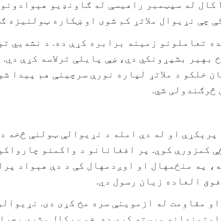
پرمختګ کې مهمه ونډه ولري. دې هېواد د ۲۰۲۳ کال له سپټمبر راهیسې له 
 چې نړیوال ملاتړ کم شوی او ښکاره ټولنیزه ګډ
ه تعاملونو زمینه برابره کړې ده. د نشه‌یي تو
 بهیر بشپړونکي دي، ښې پایلې ترلاسه کړې دي. 
ن خلکو د ملاتړ لپاره نورې سرچینې هم پیدا شو
 څرګندولی شي.
پرېکړې او له دې امله د نړیوالې ټولنې څخه د
ې کمزورې کوي. پر افغانانو د واکمنو چارواکو
ه، په منځمهال او اوږدمهال کې د دې هېواد پرا
وق العاده زیان رسول دي.
وتمندانه مرسته کړې ده. خو سږکال بشري بحران