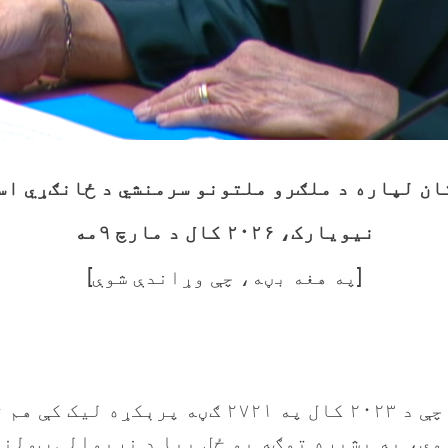
ان لپاره د ملګرو ملتونو سرمنشي د ځانګړي ا
نیویارک، ۲۰۲۶ کال د مارچ ۹مه
[په هغه بڼه، چې وړاندې شوې]
د افغانستان لپاره د دې شورا هیله او ارزو چې د
وي، په بشپړه توګه یو ځل بیا د نړیوالې ټولنې