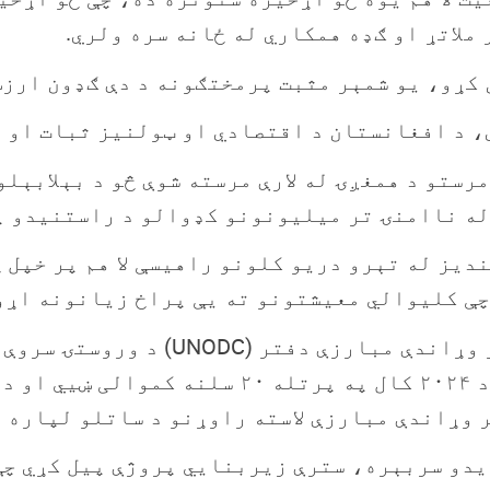
ملاتړ او ګډه همکاري له ځانه سره ولري.
 کړو، یو شمېر مثبت پرمختګونه د دې ګډون ارز
، د افغانستان د اقتصادي او ټولنیز ثبات او م
رستو د همغږۍ له لارې مرسته شوې څو د بېلابېلو
له ناامنۍ تر میلیونونو کډوالو د راستنیدو پ
دیز له تېرو دریو کلونو راهیسې لا هم پر خپل 
چې کلیوالي معیشتونو ته یې پراخ زیانونه اړو
ر وړاندې مبارزې لاسته راوړنو د ساتلو لپاره د
دو سربېره، سترې زیربنایي پروژې پیل کړي چې