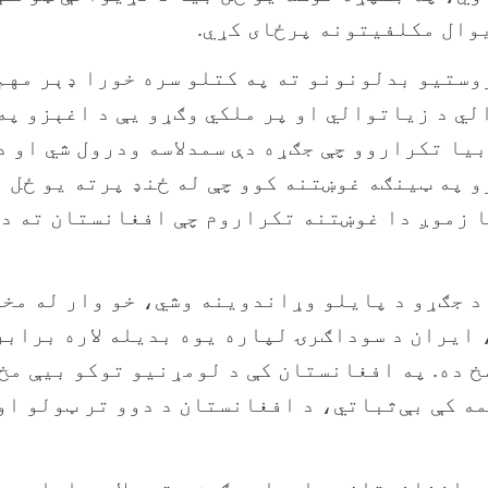
وال مکلفیتونه پرځای کړي.
وستیو بدلونونو ته په کتلو سره خورا ډېر مهم 
ي د زیاتوالي او پر ملکي وګړو یې د اغېزو په
یا تکراروو چې جګړه دې سمدلاسه ودرول شي او د
و په ټینګه غوښتنه کوو چې له ځنډ پرته یو ځل 
ا زموږ دا غوښتنه تکراروم چې افغانستان ته د
د جګړو د پایلو وړاندوینه وشي، خو وار له مخ
ایران د سوداګرۍ لپاره یوه بدیله لاره برابر
خ ده. په افغانستان کې د لومړنیو توکو بیې مخ
مه کې بې‌ثباتي، د افغانستان د دوو تر ټولو ا
د افغانستان دوامداره ګوښه توب لا هم اساسي س