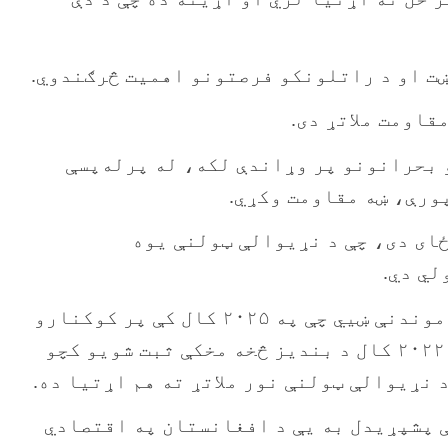
ښت او د راتلونکو فرصتونو اهمیت څرګندوي.
قاومت ملاتړ دی.
 بحرانونو پر وړاندې لکه، له پرله‌پسې
ورې، ښه مقاومت وکړي.
ځای دی، چې د نړیوالې ټولنې یوه
لي دي.
د ملګرو ملتونو د نشه اي توکو او جرمونو پر وړاندې مبارزې دفتر (UNODC) د وروستۍ سروې موندنې ښیي چې په ۲۰۲۵ کال کې پر کوکنارو
کرل شوې ځمکه ۱۰،۲۰۰ هکتارو ته رسېږي، چې د ۲۰۲۴ کال په پرتله ۲۰ سلنه کموالی ښيي او د ۲۰۲۲ کال د بندیز څخه مخکې ثبت شویو کچو
 نړیوالې ټولنې نور ملاتړ ته هم اړتیا ده.
 پشپړیدل به یې د افغانستان په اقتصادي