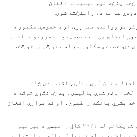
ګاونډیو هېوادونو څخه پنځه نیم میلیونه افغان
وډي هم نه ده رامنځته شوې.
کو پر وړاندې مبارزې او د خصوصي سکتور د
موږ لیدلي چې د متخصصینو د نظرونو تبادله
ي دي. خصوصي سکتور هم له هغو څو برخو څخه
 افغانستان لرې والی، اقتصادي ځان
 لخوا وضع شوې پالیسۍ، په ځانګړې توګه د
خه بشري پانګه راکموي، او نه یوازې افغان
بشردوستانه وضعیت د افغان ټولنو غښتلتیا او مقاومت له ازموینې سره مخ کړی دی. نړیوالو شریکانو له ۲۰۲۱ کال راهیسې د بیړنیو
 د پام وړ مالي تمویل کموالي، د اړتیاوو