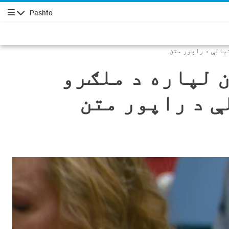
Pashto
چليدنه
یالې د راپور متن
 لپاره د ملګرو
ې د راپور متن