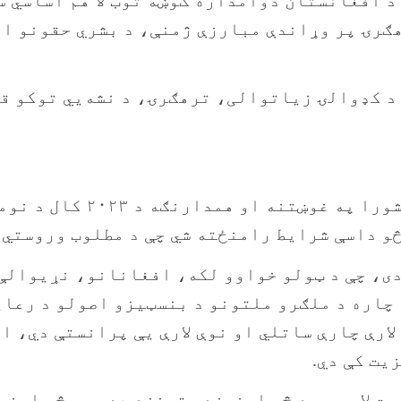
ګرۍ پر وړاندې مبارزې ژمنې، د بشري حقونو ان
د کډوالۍ زیاتوالی، ترهګرۍ، د نشه‌یي توکو ق
یوناما په یو خورا پیچلي 
څو داسې شرایط رامنځته شي چې د مطلوب وروستي 
 دی، چې د ټولو خواوو لکه، افغانانو، نړیوال
ا چاره د ملګرو ملتونو د بنسټیزو اصولو د رعا
ارې چارې ساتلي او نوې لارې یې پرانستې دي، ا
یت کې دي.
ت لا هم یوه څو اړخیزه ستونزه ده، چې څو اړخیز