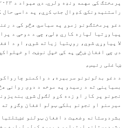
راستنېدونکي کډوال جذب کړي، په داسې حال کې
دغو پرمختګونو زموږ په سیاسي هڅو کې د رغند
پیاوړتیا لپاره کاري ډلې، چې د دوحې د پراخ
لا پیاوړې شوې، روڼتیا زیاته شوې، او د افغا
دی چې افغان ښځې په کې خپل نوښت او خپلواکي
ښاغلی رئیس،
د دغو بدلونونو سربېره، د واکمنو چارواکو 
بسیاینې ته د رسېدو په موخه د دوی روانې هڅ
نجونو پر کار او زده کړو لګول شوي بندیزون
مېرمنو او نجونو بلکې ټولو افغان وګړو ته ف
بشردوستانه اړتیاوو د پوره کولو لپاره سخا