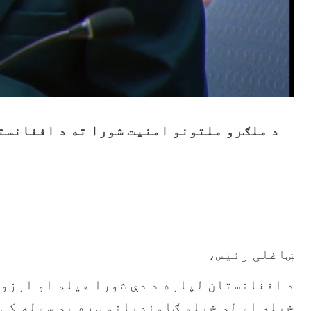
د ملګرو ملتونو امنیت شورا ته د افغانست
ښاغلی رئیس،
خپله او له خپلو ګاونډیانو سره په سوله کې 