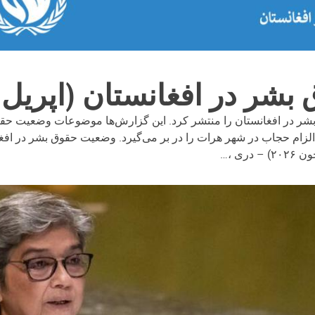
 در افغانستان (اپریل - جون
ی ،…