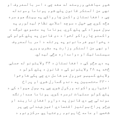
شپږ میاشتې وروسته له هغه چې د امر بالمعروف او
نهی عن المنکر قانون پلي شو، یوناما وموندله
چې د افغانستان واکمن چارواکي په ټینګ هوډ سره
هڅه کوي چې خپل د سوچه اسلامي نظام لیدلوری په
ټول هیواد کې پلي کړي. يوناما په مجموعي توګه د
واکمنو چارواکو لخوا د دی قانون په پلي کولو کې
د پخوانیو فرمانونو په پرتله د امر بالمعروف
او نهی عن المنکر وزارت په مشرۍ ډیرې
سیستماتیک او دوامداره هڅې لیدلي.
په دې هڅو کې د افغانستان د ۳۴ ولایتونو له جملې
څخه په ۲۸ ولایتونو کې د قانون د پلي کولو د
ولایتي کمیټو جوړول هم شامل دي چې پکې شاوخوا
۳۳۰۰ محتسبین په دندو ګمارل شوي او پراخ
اختیاري واکونه ورکړل شوي چې په ټول هیواد کې د
پلي کولو عملیات ترسره کوي. یوناما همدارنګه
موندلې چې دې قانون په دواړو افغان نارینه او
ښځو پراخ ټولنیز اقتصادي اغیز ښندلی چې پر
شخصي او عامه ځایونو، روغتیایي مرکزونو، د