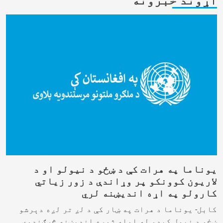
یوناما په هرات کې د ښځو د نیولو او د
لاریون کوونکو پر وړاندې د زور زیاتي
کارولو په اړه اندیښنه لري
کابل- یوناما د هرات په ښار کې د لږ تر لږه دېرشو
ښځو د نیول کېدو له امله ژوره اندېښنه څرګندوي.