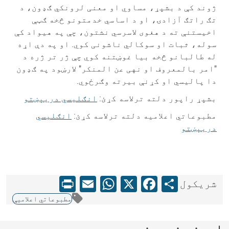
ژوند کې د بشپړ، مساوي او معنی لرونکي ګډون، د
تګ راتګ آزادۍ، او د اساسي خدمتونو څخه ګټې
اخیستنې ته د هغوی لاسرسي نشتون، چې په هیواد کې
سوله، ثبات او سوکالي ناشونی کوي. او په دې اړه
له طالبانو څخه بیا غوښتنه کوي چې ژر تر ژره د
"امر بالمعروف او نهی عن المنکر" لارښود په ګډون
دا پالیسي او کړنې بیرته وګرځوي.
بشپړ راپور دلته ترلاسه کړئ:
انګلیسي
دري
پښتو
مطبوعاتي اعلامیه دلته ترلاسه کړئ:
انګلیسي
دري
پښتو
WhatsApp
Print
Email
Facebook
X
Share
شریکول
مطبوعاتي اعلامیې
اړوند خبرونه