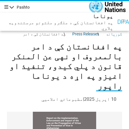
صلي منځپانګه دانګل
Pashto
چليدنه
یوناما
په افغانستان کې د ملګرو ملتونو مرستندویه
پلاوي
کورپانه
Press Releases
په افغانستان کې د امر
بالمعروف او نهی عن المنکر
په افغانستان کې د امر
قانون د پلي کیدو، تنفیذ او
اغیزو په اړه د یوناما راپور
بالمعروف او نهی عن المنکر
قانون د پلي کیدو، تنفیذ او
اغیزو په اړه د یوناما
راپور
10 اپریل 2025
مطبوعاتي اعلامیې