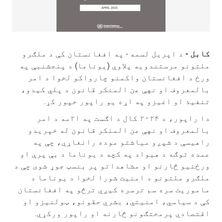
کابل -
د اپریل لسمه - په افغانستان کې د ملګرو
ملتونو مرستندویه پلاوي (یوناما) د پنجشنبې په
ورځ د افغانستان واکمنو چارواکو لخوا د امر
بالمعروف او نهې عن المنکر قانون د پلي کیدو،
تنفیذ او اغیزو په اړه یو راپور خپور کړ.
دا راپور، د ۲۰۲۴ کال د اګست په ۲۱مه د امر
بالمعروف او نهې عن المنکر قانون له خپریدو
راهیسې د شپږو میاشتو موده رانغاړي، چې په
عمده توګه د هیواد په کچه د یوناما د بې پرې او
ورځنيو څارنو او مشاهداتو پر بنسټ جوړ شوی چې د
ملګرو ملتونو د امنیت شورا لخوا د یوناما د
ماموریت سره سم ترسره کیږي ترڅو په افغانستان
کې د سیاسي، امنیتي، بشري حقونو، ټولنیزو او
اقتصادي پرمختګونو څارنه او راپور ورکړي.