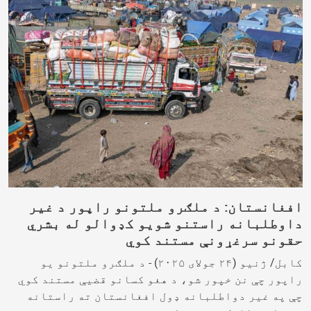
افغانستان: د ملګرو ملتونو راپور د غیر
داوطلبانه راستنو شویو کډوالو له بشري
حقونو سرغړونې مستند کوي
کابل/ ژنیو (۲۴ جولای ۲۰۲۵) - د ملګرو ملتونو یو
راپور چې نن خپور شو، د هغو کسانو قضیې مستند کوي
چې په غیر دواطلبانه ډول افغانستان ته راستانه