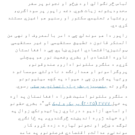
لباس څرنګوالي او د ښځو او نجونو پر سفر
محدودیتونه زیات شوي. دغه راپور پر سوداګرۍ،
روغتیا، تعلیمي سکتور او رسنیو هم اغیزې مستند
کړې دي.
راپور دا هم موندلي چې د امر بالمعروف او نهی عن
المنکر قانون د تطبیق مستقیمې او غیر مستقیمې
ټولنیزې-اقتصادي اغېزې ښایي چې د افغانستان
ناوړه اقتصادی او بشري وضعیت نور هم پیچلی
کړي، د ملګرو ملتونو ادارو، صندوقونو،
پروګرامونو او همدارنګه د نادولتي موسساتو د
وړتیا په ګډون چې د هیواد په کچه میلیونونو
وګړو ته
بنسټیزې بشري او انساني مرستې
رسوي.
د ملګرو ملتونو امنیت شورا د افغانستان په اړه
په خپل
۲۷۷۷ (۲۰۲۵) پرېکړه لیک
کې "د بشري حقونو
او اساسي آزادیو د درناوي زیاتیدونکي زوال په
اړه خپله ژوره اندیښنه څرګندوي، په ځانګړي
توګه د ښځو او نجونو لپاره د زده کړو، کار
موندنې، عدالت، اقتصادي فرصتونو، په عامه