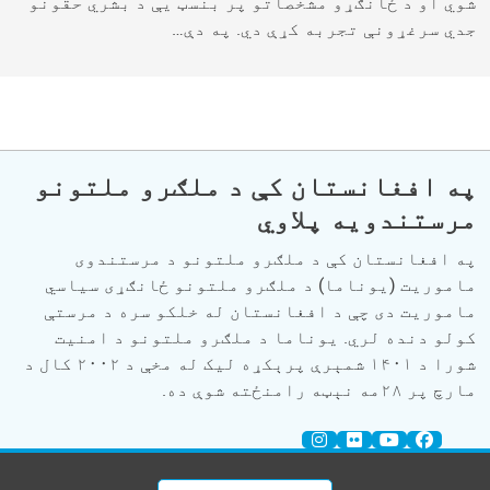
شوي او د ځانګړو مشخصاتو پر بنسټ یې د بشري حقونو
جدي سرغړونې تجربه کړې دي. په دې…
په افغانستان کې د ملګرو ملتونو
مرستندویه پلاوي
په افغانستان کې د ملګرو ملتونو د مرستندوی
ماموریت (یوناما) د ملګرو ملتونو ځانګړی سیاسي
ماموریت دی چې د افغانستان له خلکو سره د مرستې
کولو دنده لري. یوناما د ملګرو ملتونو د امنیت
شورا د ۱۴۰۱ شمېرې پرېکړه لیک له مخې د ۲۰۰۲ کال د
مارچ پر ۲۸مه نېټه رامنځته شوې ده.