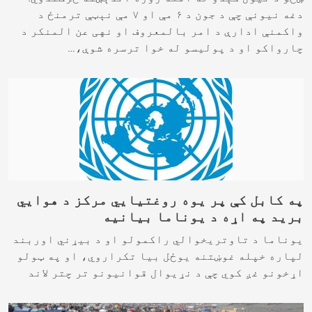
دغه نیونې چې د جون د ۶ مې او ۷ مې نېټې ترمنځ د
واکمنې ادارې د امر بالمعروف او نهی عن المنکر د
چارواکو او د پولیسو له خوا ترسره شوې،…
په کابل کې پر یوه روغتیایي مرکز د هوایي
برید په اړه د یوناما بیانیه
یوناما د تاوتریخوالي راکمولو او د بیړني اوربند
لپاره خپله غوښتنه یوځل بیا تکراروي، او په ټولو
اړخونو غږ کوي چې د نړیوال قوانیونو تر چتر لاند