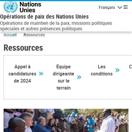
Aller au contenu principal
Français
Navigatio
Opérations de paix des Nations Unies
Opérations de maintien de la paix, missions politiques
spéciales et autres présences politiques
Accueil
Ressources
Ressources
Appel à
Équipe
Les
C
candidatures
dirigeante
conditions
de 2024
sur le
terrain