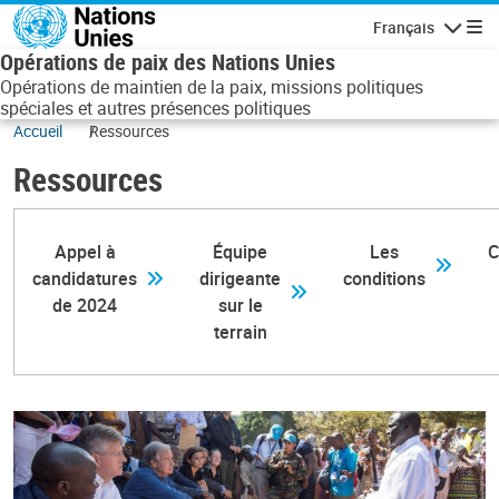
Aller au contenu principal
Français
Navigatio
Opérations de paix des Nations Unies
Opérations de maintien de la paix, missions politiques
spéciales et autres présences politiques
Accueil
Ressources
Ressources
Appel à
Équipe
Les
C
candidatures
dirigeante
conditions
de 2024
sur le
terrain