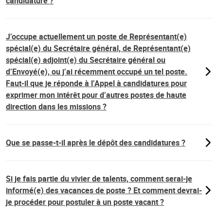
candidature ?
J’occupe actuellement un poste de Représentant(e)
spécial(e) du Secrétaire général, de Représentant(e)
spécial(e) adjoint(e) du Secrétaire général ou
d’Envoyé(e), ou j’ai récemment occupé un tel poste.
Faut-il que je réponde à l’Appel à candidatures pour
exprimer mon intérêt pour d’autres postes de haute
direction dans les missions ?
Que se passe-t-il après le dépôt des candidatures ?
Si je fais partie du vivier de talents, comment serai-je
informé(e) des vacances de poste ? Et comment devrai-
je procéder pour postuler à un poste vacant ?