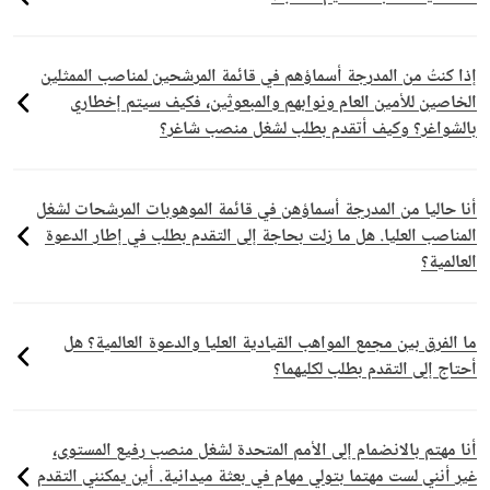
إذا كنتُ من المدرجة أسماؤهم في قائمة المرشحين لمناصب الممثلين
الخاصين للأمين العام ونوابهم والمبعوثين، فكيف سيتم إخطاري
بالشواغر؟ وكيف أتقدم بطلب لشغل منصب شاغر؟
أنا حاليا من المدرجة أسماؤهن في قائمة الموهوبات المرشحات لشغل
المناصب العليا. هل ما زلت بحاجة إلى التقدم بطلب في إطار الدعوة
العالمية؟
ما الفرق بين مجمع المواهب القيادية العليا والدعوة العالمية؟ هل
أحتاج إلى التقدم بطلب لكليهما؟
أنا مهتم بالانضمام إلى الأمم المتحدة لشغل منصب رفيع المستوى،
غير أنني لست مهتما بتولي مهام في بعثة ميدانية. أين يمكنني التقدم