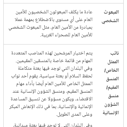
عادة ما يكلف المبعوثون الشخصيون للأمين
المبعوث
العام على أي مستوى بالاضطلاع بمهمة عملا
الشخصي
بمبادرة من الأمين العام، مثل المبعوث الشخصي
للأمين العام للصحراء الغربية.
يتم اختيار المرشحين لهذه المناصب المتعددة
نائب
المهام من قائمة خاصة بالمنسقين المقيمين.
الممثل
وفي البلدان التي توجد فيها بعثة متكاملة
الخاص/
لحفظ السلام أو بعثة سياسية، يقوم أحد نواب
المنسق
الممثل الخاص للأمين العام أيضا بأداء مهام
المقيم/
المنسق المقيم، ومنسق الشؤون الإنسانية عند
منسق
الاقتضاء، ويكون مسؤولا عن تنسيق المساعدة
الشؤون
الإنمائية والإنسانية، بما في ذلك الإنعاش المبكر
الإنسانية
وعلى المدى الطويل.
وفي البلدان التي لا توجد فيها بعثة ميدانية،