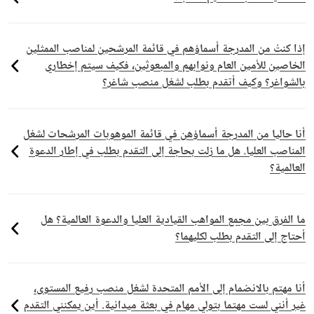
إذا كنتُ من المدرجة أسماؤهم في قائمة المرشحين لمناصب الممثلين
الخاصين للأمين العام ونوابهم والمبعوثين، فكيف سيتم إخطاري
بالشواغر؟ وكيف أتقدم بطلب لشغل منصب شاغر؟
أنا حاليا من المدرجة أسماؤهن في قائمة الموهوبات المرشحات لشغل
المناصب العليا. هل ما زلت بحاجة إلى التقدم بطلب في إطار الدعوة
العالمية؟
ما الفرق بين مجمع المواهب القيادية العليا والدعوة العالمية؟ هل
أحتاج إلى التقدم بطلب لكليهما؟
أنا مهتم بالانضمام إلى الأمم المتحدة لشغل منصب رفيع المستوى،
غير أنني لست مهتما بتولي مهام في بعثة ميدانية. أين يمكنني التقدم