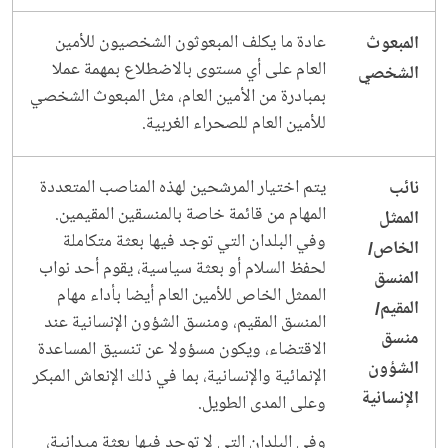
عادة ما يكلف المبعوثون الشخصيون للأمين
المبعوث
العام على أي مستوى بالاضطلاع بمهمة عملا
الشخصي
بمبادرة من الأمين العام، مثل المبعوث الشخصي
للأمين العام للصحراء الغربية.
يتم اختيار المرشحين لهذه المناصب المتعددة
نائب
المهام من قائمة خاصة بالمنسقين المقيمين.
الممثل
وفي البلدان التي توجد فيها بعثة متكاملة
الخاص/
لحفظ السلام أو بعثة سياسية، يقوم أحد نواب
المنسق
الممثل الخاص للأمين العام أيضا بأداء مهام
المقيم/
المنسق المقيم، ومنسق الشؤون الإنسانية عند
منسق
الاقتضاء، ويكون مسؤولا عن تنسيق المساعدة
الشؤون
الإنمائية والإنسانية، بما في ذلك الإنعاش المبكر
الإنسانية
وعلى المدى الطويل.
وفي البلدان التي لا توجد فيها بعثة ميدانية،