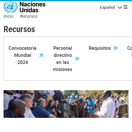
Pasar al contenido principal
Español
Navegaci
Inicio
Recursos
Recursos
Convocatoria
Personal
Requisitos
Co
Mundial
directivo
2024
en las
misiones