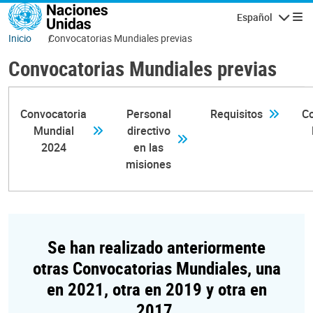
Pasar al contenido principal
Español
Navegaci
Inicio
Convocatorias Mundiales previas
Convocatorias Mundiales previas
Convocatoria
Personal
Requisitos
Co
Mundial
directivo
2024
en las
misiones
Se han realizado anteriormente
otras Convocatorias Mundiales, una
en 2021, otra en 2019 y otra en
2017.