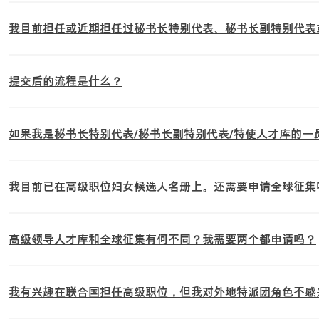
我目前担任或近期担任过秘书长特别代表、秘书长副特别代表
提交后的流程是什么？
如果我是秘书长特别代表/秘书长副特别代表/特使人才库的
我目前已在高级职位妇女候选人名册上。还需要申请全球征集
高级领导人才库和全球征集有何不同？我需要两个都申请吗？
我有兴趣在联合国担任高级职位，但我对外地特派团角色不感