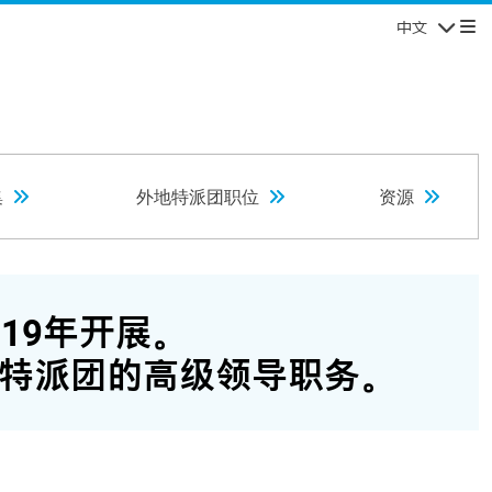
中文
导航
集
外地特派团职位
资源
019年开展。
地特派团的高级领导职务。